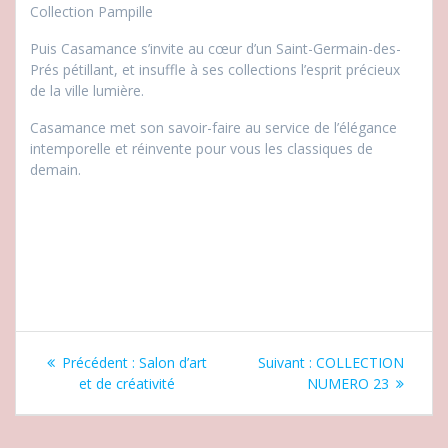
Collection Pampille
Puis Casamance s’invite au cœur d’un Saint-Germain-des-
Prés pétillant, et insuffle à ses collections l’esprit précieux
de la ville lumière.
Casamance met son savoir-faire au service de l’élégance
intemporelle et réinvente pour vous les classiques de
demain.
Navigation
Article
Article
Précédent :
Salon d’art
Suivant :
COLLECTION
de
précédent
suivant
et de créativité
NUMERO 23
:
:
l’article