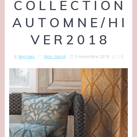
C O L L E C T I O N
A U T O M N E / H I
V E R 2 0 1 8
lgrosges
Non classé
9 novembre 2018
|
0